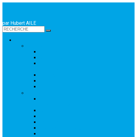
par Hubert AILE
Drones
Drones
Drones de loisir
Drones pliables
Drones
professionnels
Selfie drones
Drones FPV
Caméras
Accessoires
Supports
smartphone/tablette
Batteries
Filtres
Sacs/Transport
Pistes d’atterrissage
Autres