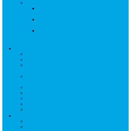
Conseils
Conseils d’achat pour
un drone
Choix du matériel pour
débuter en drone FPV
Acheter son drone sur
GEARBEST, ce qu’il
faut savoir
Comparatifs
Comparatif drones Mini (moins de 250gr)
Compatibilité des radiocommandes DJI
Compatibilité masques et lunettes FPV avec les
drones DJI
Avec quelles radio-commandes et lunettes le DJI
NEO est compatible
DJI Mavic Mini VS DJI Mini 2
DJI Air 2 S VS DJI Mavic AIR 2
DJI Air 2 S VS DJI Mavic 2 Pro
DJI Mavic Air VS DJI Mavic Air 2
Anafi VS Mavic air
Conseils
Conseils d’achat pour un drone
Choix du matériel pour débuter en drone FPV