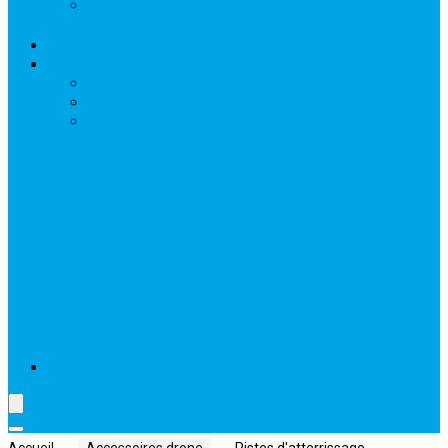
Acheter son drone sur GEARBEST, ce qu’il faut
savoir
Mes formations drone
Réglementation
La réglementation 2025 pour les drones
Enregistrement drone sur Fox Alpha Tango
Assurance drone loisir
Accueil
Accessoires drone
Pistes d'atterrissage