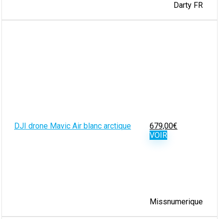
Darty FR
DJI drone Mavic Air blanc arctique
679,00
€
VOIR
Missnumerique