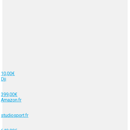
10,00€
Dji
399,00€
Amazon.fr
studiosport.fr