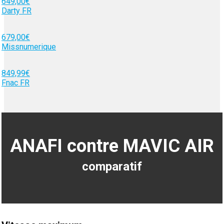
649,00€
Darty FR
679,00€
Missnumerique
849,99€
Fnac FR
ANAFI contre MAVIC AIR
comparatif