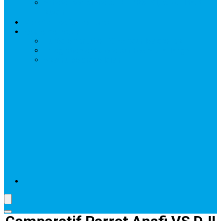
Acheter son drone sur GEARBEST, ce qu’il faut
savoir
Mes formations drone
Réglementation
La réglementation 2025 pour les drones
Enregistrement drone sur Fox Alpha Tango
Assurance drone loisir