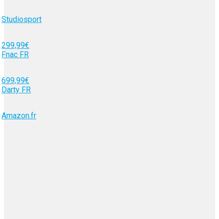
Studiosport
299,99€
Fnac FR
699,99€
Darty FR
Amazon.fr