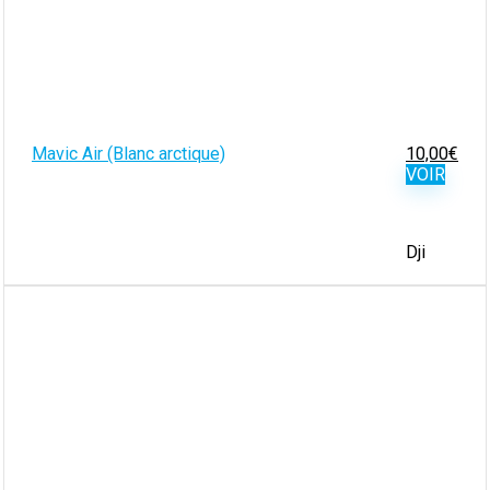
Mavic Air (Blanc arctique)
10,00
€
VOIR
Dji