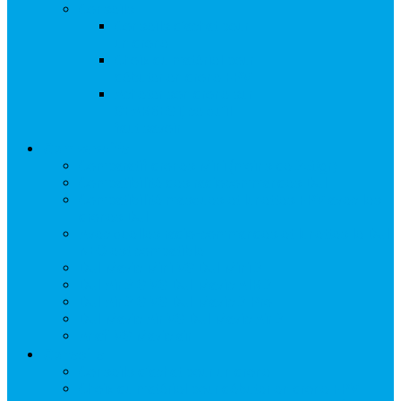
Conseils
Conseils d’achat pour
un drone
Choix du matériel pour
débuter en drone FPV
Acheter son drone sur
GEARBEST, ce qu’il
faut savoir
Comparatifs
Comparatif drones Mini (moins de 250gr)
Compatibilité des radiocommandes DJI
Compatibilité masques et lunettes FPV avec les
drones DJI
Avec quelles radio-commandes et lunettes le DJI
NEO est compatible
DJI Mavic Mini VS DJI Mini 2
DJI Air 2 S VS DJI Mavic AIR 2
DJI Air 2 S VS DJI Mavic 2 Pro
DJI Mavic Air VS DJI Mavic Air 2
Anafi VS Mavic air
Conseils
Conseils d’achat pour un drone
Choix du matériel pour débuter en drone FPV