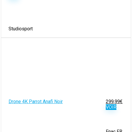
Studiosport
Drone 4K Parrot Anafi Noir
299,99
€
VOIR
Fnac FR