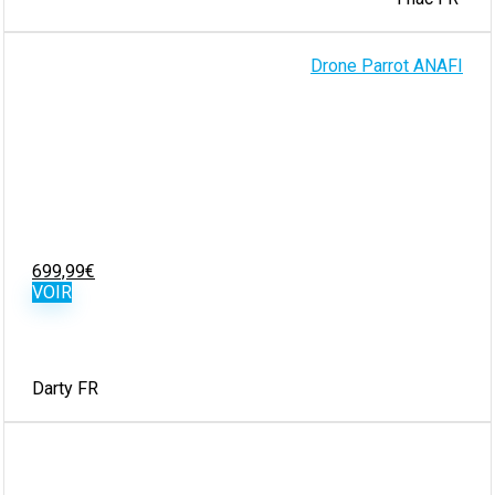
Drone Parrot ANAFI
699,99
€
VOIR
Darty FR