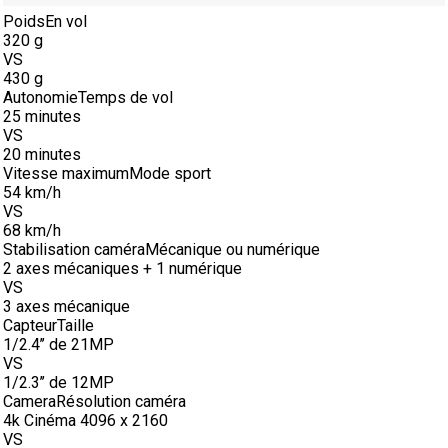
Poids
En vol
320 g
VS
430 g
Autonomie
Temps de vol
25 minutes
VS
20 minutes
Vitesse maximum
Mode sport
54 km/h
VS
68 km/h
Stabilisation caméra
Mécanique ou numérique
2 axes mécaniques + 1 numérique
VS
3 axes mécanique
Capteur
Taille
1/2.4’’ de 21MP
VS
1/2.3’’ de 12MP
Camera
Résolution caméra
4k Cinéma 4096 x 2160
VS