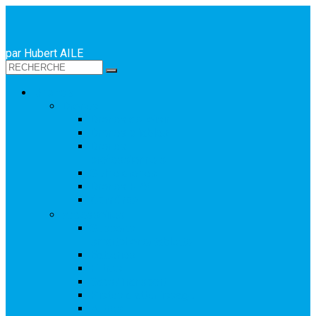
par Hubert AILE
Drones
Drones
Drones de loisir
Drones pliables
Drones
professionnels
Selfie drones
Drones FPV
Caméras
Accessoires
Supports
smartphone/tablette
Batteries
Filtres
Sacs/Transport
Pistes d’atterrissage
Autres