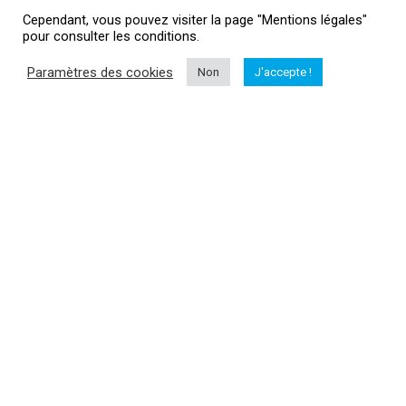
Cependant, vous pouvez visiter la page "Mentions légales"
pour consulter les conditions.
Informations
Paramètres des cookies
Non
J'accepte !
Me contacter
Mentions légales
HubertAile Drones
L'actualité drone
Vous souhaitez suivre l'actualité du monde dud drone, drone loisir,
drone professionnel, matériel...