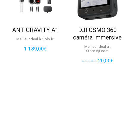
ANTIGRAVITY A1
DJI OSMO 360
caméra immersive
Meilleur deal à :
ipln.fr
Meilleur deal à :
1 189,00
€
store.dji.com
Le
Le
20,00
€
479,00
€
prix
prix
initial
actuel
était :
est :
479,00€.
20,00€.