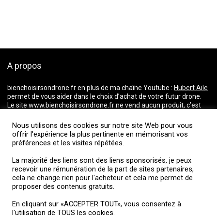
A propos
bienchoisirsondrone.fr
en plus de ma chaîne Youtube :
Hubert Aile
permet de vous aider dans le choix d’achat de votre futur drone.
Le site www.bienchoisirsondrone.fr ne vend aucun produit, c’est
un comparateur de prix qui vous aide dans votre choix pour l’achat
d’un drone. Il répertorie les prix du marché et vous dirige vers les
Nous utilisons des cookies sur notre site Web pour vous
magasins proposant les meilleurs tarifs.
offrir l'expérience la plus pertinente en mémorisant vos
La majorité des liens ci-dessus incluent une commission d’affiliation ou
préférences et les visites répétées.
de partenariats. Je fais partie d’un réseau d’affiliation et je reçois une
La majorité des liens sont des liens sponsorisés, je peux
rémunération de la part de sites partenaires, cela ne change rien pour
recevoir une rémunération de la part de sites partenaires,
l’acheteur et cela me permet de proposer des contenus gratuits.
cela ne change rien pour l'acheteur et cela me permet de
proposer des contenus gratuits.
Suivez-moi
En cliquant sur «ACCEPTER TOUT», vous consentez à
l'utilisation de TOUS les cookies.