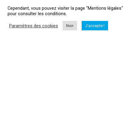
Cependant, vous pouvez visiter la page "Mentions légales"
pour consulter les conditions.
Informations
Paramètres des cookies
Non
J'accepte !
Me contacter
Mentions légales
HubertAile Drones
L'actualité drone
Vous souhaitez suivre l'actualité du monde dud drone, drone loisir,
drone professionnel, matériel...