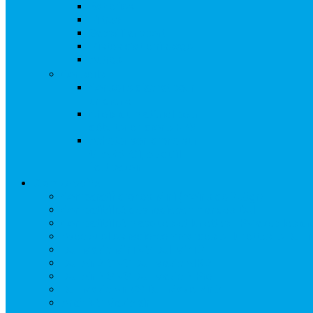
Batteries
Filtres
Sacs/Transport
Pistes d’atterrissage
Autres
Conseils
Conseils d’achat pour
un drone
Choix du matériel pour
débuter en drone FPV
Acheter son drone sur
GEARBEST, ce qu’il
faut savoir
Comparatifs
Comparatif drones Mini (moins de 250gr)
Compatibilité des radiocommandes DJI
Compatibilité masques et lunettes FPV avec les d
Avec quelles radio-commandes et lunettes le DJI 
DJI Mavic Mini VS DJI Mini 2
DJI Air 2 S VS DJI Mavic AIR 2
DJI Air 2 S VS DJI Mavic 2 Pro
DJI Mavic Air VS DJI Mavic Air 2
Anafi VS Mavic air