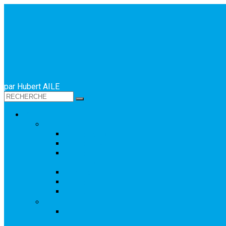
par Hubert AILE
Drones
Drones
Drones de loisir
Drones pliables
Drones
professionnels
Selfie drones
Drones FPV
Caméras
Accessoires
Supports
smartphone/tablette