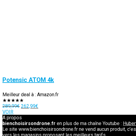
Potensic ATOM 4k
Meilleur deal à :
Amazon.fr
★
★
★
★
★
Le
Le
289,99
€
262,99
€
prix
prix
VOIR
initial
actuel
A propos
était :
est :
bienchoisirsondrone.fr
en plus de ma chaîne Youtube :
Hubert
289,99€.
262,99€.
Le site www.bienchoisirsondrone.fr ne vend aucun produit, c’est 
vers les magasins proposant les meilleurs tarifs.