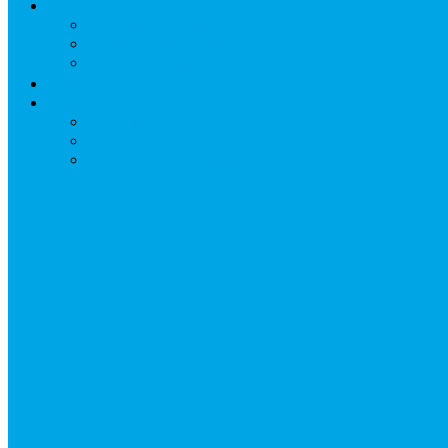
Conseils
Conseils d’achat pour un drone
Choix du matériel pour débuter en drone FPV
Acheter son drone sur GEARBEST, ce qu’il faut savoi
Mes formations drone
Réglementation
La réglementation 2025 pour les drones
Enregistrement drone sur Fox Alpha Tango
Assurance drone loisir