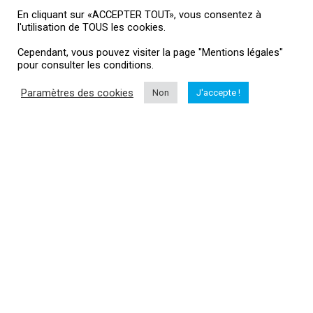
Suivez-moi
En cliquant sur «ACCEPTER TOUT», vous consentez à
l'utilisation de TOUS les cookies.
Cependant, vous pouvez visiter la page "Mentions légales"
pour consulter les conditions.
Informations
Paramètres des cookies
Non
J'accepte !
Me contacter
Mentions légales
HubertAile Drones
L'actualité drone
Vous souhaitez suivre l'actualité du monde dud drone, drone loisir,
drone professionnel, matériel...