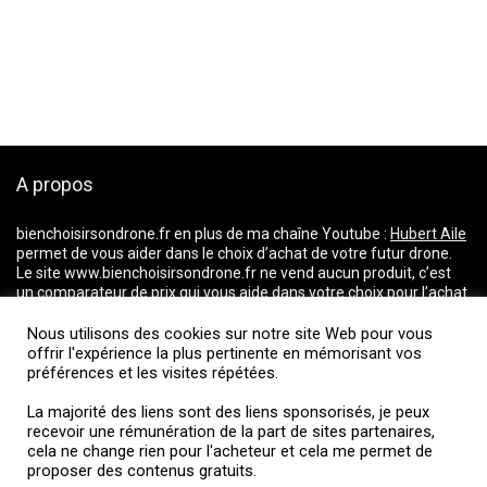
A propos
bienchoisirsondrone.fr
en plus de ma chaîne Youtube :
Hubert Aile
permet de vous aider dans le choix d’achat de votre futur drone.
Le site www.bienchoisirsondrone.fr ne vend aucun produit, c’est
un comparateur de prix qui vous aide dans votre choix pour l’achat
d’un drone. Il répertorie les prix du marché et vous dirige vers les
magasins proposant les meilleurs tarifs.
Nous utilisons des cookies sur notre site Web pour vous
La majorité des liens ci-dessus incluent une commission d’affiliation ou
offrir l'expérience la plus pertinente en mémorisant vos
préférences et les visites répétées.
de partenariats. Je fais partie d’un réseau d’affiliation et je reçois une
rémunération de la part de sites partenaires, cela ne change rien pour
La majorité des liens sont des liens sponsorisés, je peux
l’acheteur et cela me permet de proposer des contenus gratuits.
recevoir une rémunération de la part de sites partenaires,
cela ne change rien pour l'acheteur et cela me permet de
proposer des contenus gratuits.