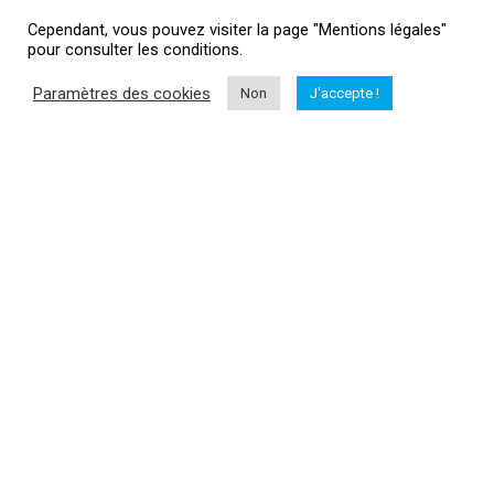
Cependant, vous pouvez visiter la page "Mentions légales"
pour consulter les conditions.
Informations
Paramètres des cookies
Non
J'accepte !
Me contacter
Mentions légales
HubertAile Drones
L'actualité drone
Vous souhaitez suivre l'actualité du monde dud drone, drone loisir,
drone professionnel, matériel...