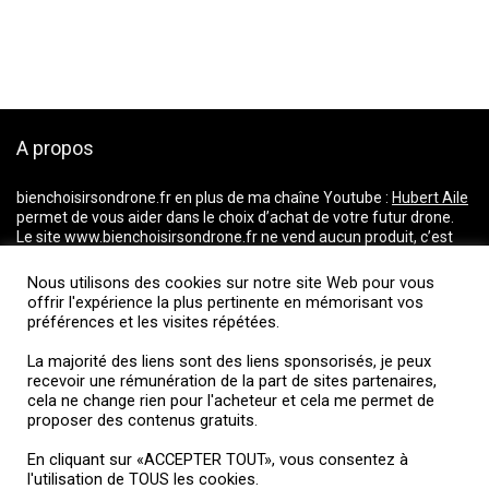
A propos
bienchoisirsondrone.fr
en plus de ma chaîne Youtube :
Hubert Aile
permet de vous aider dans le choix d’achat de votre futur drone.
Le site www.bienchoisirsondrone.fr ne vend aucun produit, c’est
un comparateur de prix qui vous aide dans votre choix pour l’achat
d’un drone. Il répertorie les prix du marché et vous dirige vers les
Nous utilisons des cookies sur notre site Web pour vous
magasins proposant les meilleurs tarifs.
offrir l'expérience la plus pertinente en mémorisant vos
La majorité des liens ci-dessus incluent une commission d’affiliation ou
préférences et les visites répétées.
de partenariats. Je fais partie d’un réseau d’affiliation et je reçois une
La majorité des liens sont des liens sponsorisés, je peux
rémunération de la part de sites partenaires, cela ne change rien pour
recevoir une rémunération de la part de sites partenaires,
l’acheteur et cela me permet de proposer des contenus gratuits.
cela ne change rien pour l'acheteur et cela me permet de
proposer des contenus gratuits.
Suivez-moi
En cliquant sur «ACCEPTER TOUT», vous consentez à
l'utilisation de TOUS les cookies.