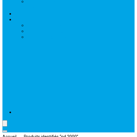
Acheter son drone sur GEARBEST, ce qu’il faut
savoir
Mes formations drone
Réglementation
La réglementation 2025 pour les drones
Enregistrement drone sur Fox Alpha Tango
Assurance drone loisir
Accueil
Produits identifiés “nd 2000”