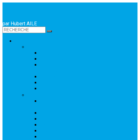
par Hubert AILE
Drones
Drones
Drones de loisir
Drones pliables
Drones
professionnels
Selfie drones
Drones FPV
Caméras
Accessoires
Supports
smartphone/tablette
Batteries
Filtres
Sacs/Transport
Pistes d’atterrissage
Autres