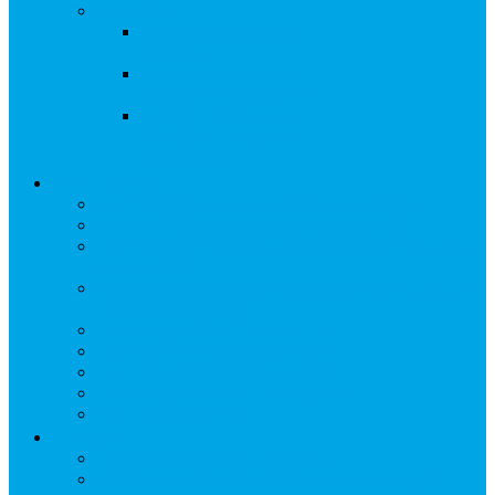
Conseils
Conseils d’achat pour
un drone
Choix du matériel pour
débuter en drone FPV
Acheter son drone sur
GEARBEST, ce qu’il
faut savoir
Comparatifs
Comparatif drones Mini (moins de 250gr)
Compatibilité des radiocommandes DJI
Compatibilité masques et lunettes FPV avec les
drones DJI
Avec quelles radio-commandes et lunettes le DJI
NEO est compatible
DJI Mavic Mini VS DJI Mini 2
DJI Air 2 S VS DJI Mavic AIR 2
DJI Air 2 S VS DJI Mavic 2 Pro
DJI Mavic Air VS DJI Mavic Air 2
Anafi VS Mavic air
Conseils
Conseils d’achat pour un drone
Choix du matériel pour débuter en drone FPV