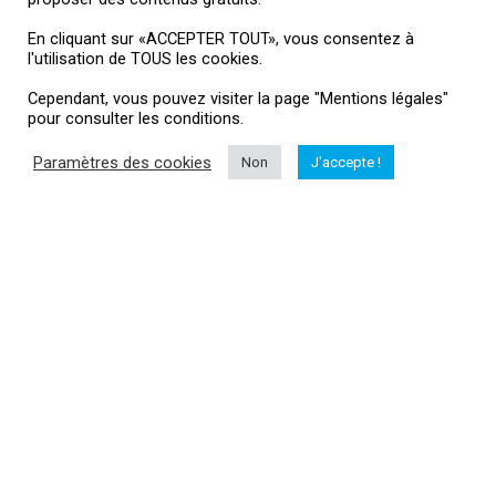
Me contacter
En cliquant sur «ACCEPTER TOUT», vous consentez à
l'utilisation de TOUS les cookies.
Mentions légales
Cependant, vous pouvez visiter la page "Mentions légales"
pour consulter les conditions.
HubertAile Drones
Paramètres des cookies
Non
J'accepte !
L'actualité drone
Vous souhaitez suivre l'actualité du monde dud drone, drone loisir,
drone professionnel, matériel...