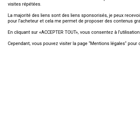
visites répétées.
Le site www.bienchoisirsondrone.fr ne vend aucun produit,
c’est un comparateur de prix qui vous aide dans votre choix
La majorité des liens sont des liens sponsorisés, je peux recevoi
pour l’achat d’un drone. Il répertorie les prix du marché et
pour l'acheteur et cela me permet de proposer des contenus gra
vous dirige vers les magasins proposant les meilleurs tarifs.
La majorité des liens ci-dessus incluent une commission
En cliquant sur «ACCEPTER TOUT», vous consentez à l'utilisatio
d’affiliation ou de partenariats. Je fais partie d’un réseau
d’affiliation et je reçois une rémunération de la part de sites
Cependant, vous pouvez visiter la page "Mentions légales" pour c
partenaires, cela ne change rien pour l’acheteur et cela me
permet de proposer des contenus gratuits.
Suivez-moi
Informations
Me contacter