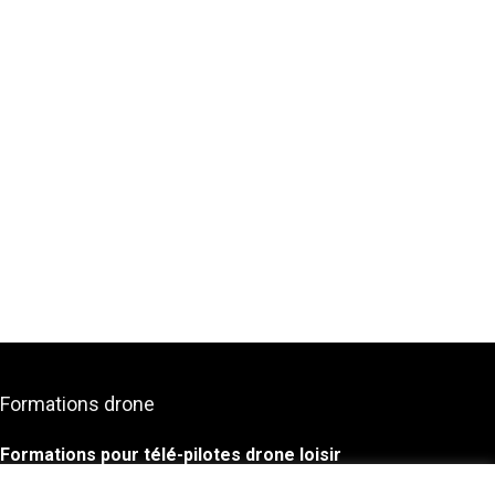
Formations drone
Formations pour télé-pilotes drone loisir
Vous souhaitez être accompagné lors des premiers vols de