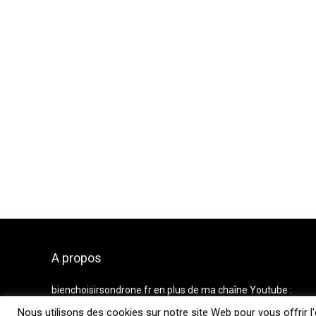
A propos
bienchoisirsondrone.fr
en plus de ma chaîne Youtube :
Hubert Aile
permet de vous aider dans le choix d’achat de
Nous utilisons des cookies sur notre site Web pour vous offrir l
votre futur drone.