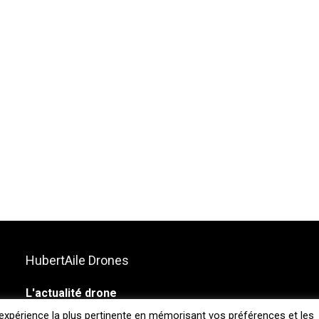
HubertAile Drones
L'actualité drone
'expérience la plus pertinente en mémorisant vos préférences et les
Vous souhaitez suivre l'actualité du monde dud drone, drone