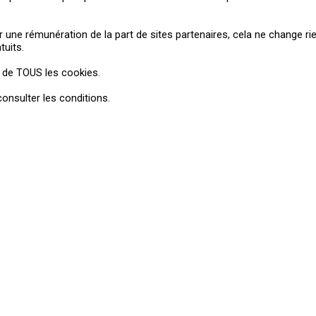
loisir, drone professionnel, matériel...
r une rémunération de la part de sites partenaires, cela ne change ri
tuits.
n de TOUS les cookies.
onsulter les conditions.