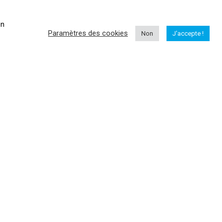
votre drone loisir, avoir des informations sur la réglementation,
connaitre les bons réglages pour votre drone...
en
Paramètres des cookies
Non
J'accepte !