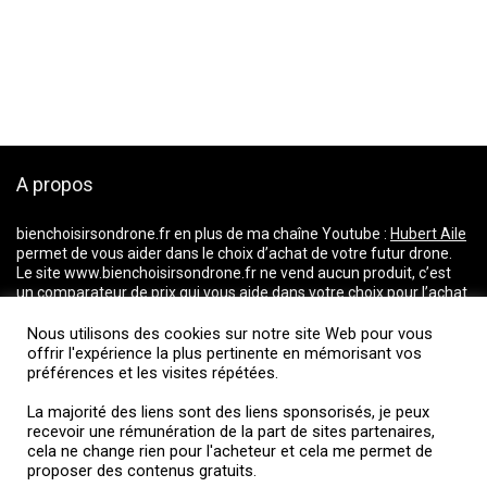
A propos
bienchoisirsondrone.fr
en plus de ma chaîne Youtube :
Hubert Aile
permet de vous aider dans le choix d’achat de votre futur drone.
Le site www.bienchoisirsondrone.fr ne vend aucun produit, c’est
un comparateur de prix qui vous aide dans votre choix pour l’achat
d’un drone. Il répertorie les prix du marché et vous dirige vers les
magasins proposant les meilleurs tarifs.
Nous utilisons des cookies sur notre site Web pour vous
La majorité des liens ci-dessus incluent une commission d’affiliation ou
offrir l'expérience la plus pertinente en mémorisant vos
préférences et les visites répétées.
de partenariats. Je fais partie d’un réseau d’affiliation et je reçois une
rémunération de la part de sites partenaires, cela ne change rien pour
La majorité des liens sont des liens sponsorisés, je peux
l’acheteur et cela me permet de proposer des contenus gratuits.
recevoir une rémunération de la part de sites partenaires,
cela ne change rien pour l'acheteur et cela me permet de
proposer des contenus gratuits.