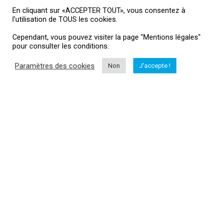
Suivez-moi
En cliquant sur «ACCEPTER TOUT», vous consentez à
l'utilisation de TOUS les cookies.
Cependant, vous pouvez visiter la page "Mentions légales"
pour consulter les conditions.
Informations
Paramètres des cookies
Non
J'accepte !
Me contacter
Mentions légales
HubertAile Drones
L'actualité drone
Vous souhaitez suivre l'actualité du monde dud drone, drone loisir,
drone professionnel, matériel...