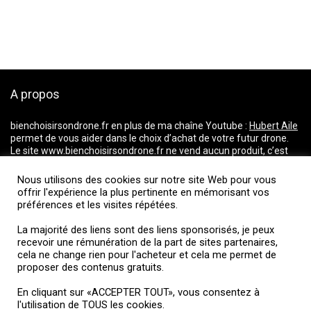
A propos
bienchoisirsondrone.fr
en plus de ma chaîne Youtube :
Hubert Aile
permet de vous aider dans le choix d’achat de votre futur drone.
Le site www.bienchoisirsondrone.fr ne vend aucun produit, c’est
un comparateur de prix qui vous aide dans votre choix pour l’achat
d’un drone. Il répertorie les prix du marché et vous dirige vers les
Nous utilisons des cookies sur notre site Web pour vous
magasins proposant les meilleurs tarifs.
offrir l'expérience la plus pertinente en mémorisant vos
La majorité des liens ci-dessus incluent une commission d’affiliation ou
préférences et les visites répétées.
de partenariats. Je fais partie d’un réseau d’affiliation et je reçois une
La majorité des liens sont des liens sponsorisés, je peux
rémunération de la part de sites partenaires, cela ne change rien pour
recevoir une rémunération de la part de sites partenaires,
l’acheteur et cela me permet de proposer des contenus gratuits.
cela ne change rien pour l'acheteur et cela me permet de
proposer des contenus gratuits.
Suivez-moi
En cliquant sur «ACCEPTER TOUT», vous consentez à
l'utilisation de TOUS les cookies.