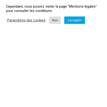
Cependant, vous pouvez visiter la page "Mentions légales"
pour consulter les conditions.
Informations
Paramètres des cookies
Non
J'accepte !
Me contacter
Mentions légales
HubertAile Drones
L'actualité drone
Vous souhaitez suivre l'actualité du monde dud drone, drone loisir,
drone professionnel, matériel...