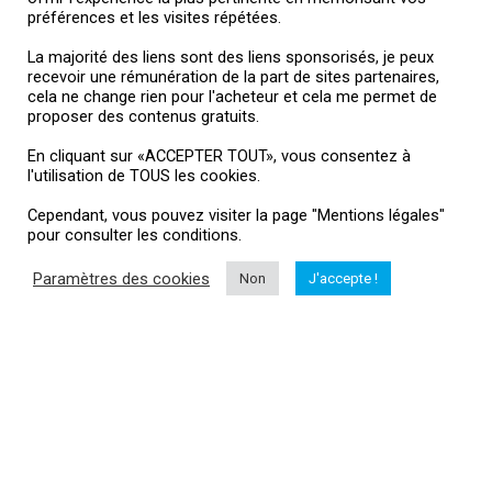
L’offre du moment
préférences et les visites répétées.
La majorité des liens sont des liens sponsorisés, je peux
- 96%
recevoir une rémunération de la part de sites partenaires,
cela ne change rien pour l'acheteur et cela me permet de
proposer des contenus gratuits.
En cliquant sur «ACCEPTER TOUT», vous consentez à
l'utilisation de TOUS les cookies.
Cependant, vous pouvez visiter la page "Mentions légales"
pour consulter les conditions.
Paramètres des cookies
Non
J'accepte !
DJI OSMO 360 caméra immersive
Le
Le
20,00
€
479,00
€
prix
prix
initial
actuel
Une bonne affaire !
était :
est :
479,00€.
20,00€.