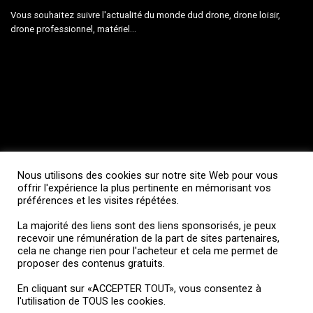
Vous souhaitez suivre l'actualité du monde dud drone, drone loisir,
drone professionnel, matériel...
Nous utilisons des cookies sur notre site Web pour vous
offrir l'expérience la plus pertinente en mémorisant vos
Formations drone
préférences et les visites répétées.
La majorité des liens sont des liens sponsorisés, je peux
Formations pour télé-pilotes drone loisir
recevoir une rémunération de la part de sites partenaires,
cela ne change rien pour l'acheteur et cela me permet de
Vous souhaitez être accompagné lors des premiers vols de votre drone
proposer des contenus gratuits.
loisir, avoir des informations sur la réglementation, connaitre les bons
réglages pour votre drone...
En cliquant sur «ACCEPTER TOUT», vous consentez à
l'utilisation de TOUS les cookies.