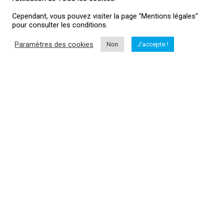
Cependant, vous pouvez visiter la page "Mentions légales"
pour consulter les conditions.
Informations
Paramètres des cookies
Non
J'accepte !
Me contacter
Mentions légales
HubertAile Drones
L'actualité drone
Vous souhaitez suivre l'actualité du monde dud drone, drone loisir,
drone professionnel, matériel...