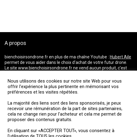
A propos
bienchoisirsondrone.fr
en plus de ma chaîne Youtube :
Hubert Aile
permet de vous aider dans le choix d’achat de votre futur drone.
Le site www.bienchoisirsondrone.fr ne vend aucun produit, c’est
un comparateur de prix qui vous aide dans votre choix pour l’achat
d’un drone. Il répertorie les prix du marché et vous dirige vers les
Nous utilisons des cookies sur notre site Web pour vous
magasins proposant les meilleurs tarifs.
offrir l'expérience la plus pertinente en mémorisant vos
La majorité des liens ci-dessus incluent une commission d’affiliation ou
préférences et les visites répétées.
de partenariats. Je fais partie d’un réseau d’affiliation et je reçois une
rémunération de la part de sites partenaires, cela ne change rien pour
La majorité des liens sont des liens sponsorisés, je peux
recevoir une rémunération de la part de sites partenaires,
l’acheteur et cela me permet de proposer des contenus gratuits.
cela ne change rien pour l'acheteur et cela me permet de
proposer des contenus gratuits.
Suivez-moi
En cliquant sur «ACCEPTER TOUT», vous consentez à
l'utilisation de TOUS les cookies.