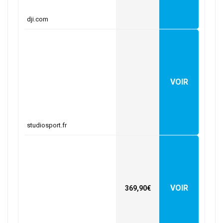
dji.com
VOIR
studiosport.fr
VOIR
369,90€