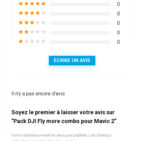
★
★
★
★
★
0
★
★
★
★
★
0
★
★
★
★
★
0
★
★
★
★
★
0
★
★
★
★
★
0
ÉCRIRE UN AVIS
Il n'y a pas encore d'avis
Soyez le premier à laisser votre avis sur
“Pack DJI Fly more combo pour Mavic 2”
Votre adresse e-mail ne sera pas publiée.
Les champs