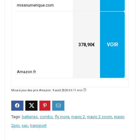
missnumerique.com
VOIR
378,90€
Amazon.fr
Mise à jour des prix Amazon : 9 août 2026 6 h 11 min
Tags:
batteries
,
combo
,
fly more
,
mavic 2
,
mavic 2 zoom
,
mavic
2pro
,
sac
,
transport