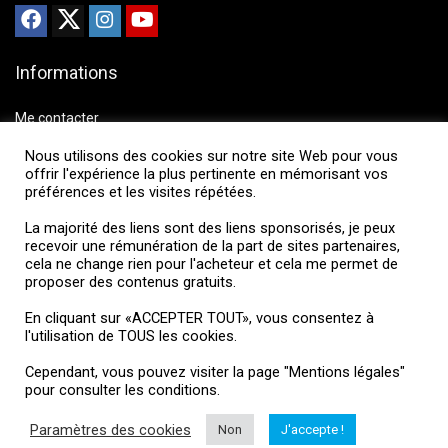
Informations
Me contacter
Mentions légales
Nous utilisons des cookies sur notre site Web pour vous
offrir l'expérience la plus pertinente en mémorisant vos
préférences et les visites répétées.
HubertAile Drones
La majorité des liens sont des liens sponsorisés, je peux
recevoir une rémunération de la part de sites partenaires,
L'actualité drone
cela ne change rien pour l'acheteur et cela me permet de
proposer des contenus gratuits.
Vous souhaitez suivre l'actualité du monde dud drone, drone loisir,
drone professionnel, matériel...
En cliquant sur «ACCEPTER TOUT», vous consentez à
l'utilisation de TOUS les cookies.
Cependant, vous pouvez visiter la page "Mentions légales"
pour consulter les conditions.
Paramètres des cookies
Non
J'accepte !
Formations drone