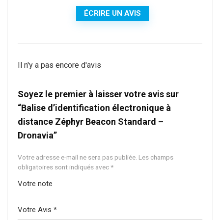
ÉCRIRE UN AVIS
Il n'y a pas encore d'avis
Soyez le premier à laisser votre avis sur
“Balise d’identification électronique à
distance Zéphyr Beacon Standard –
Dronavia”
Votre adresse e-mail ne sera pas publiée.
Les champs
obligatoires sont indiqués avec
*
Votre note
1
2 ét
3 étoil
4 étoiles
5 étoiles
ét
oile
es sur
sur 5
sur 5
Votre Avis
*
oi
s
5