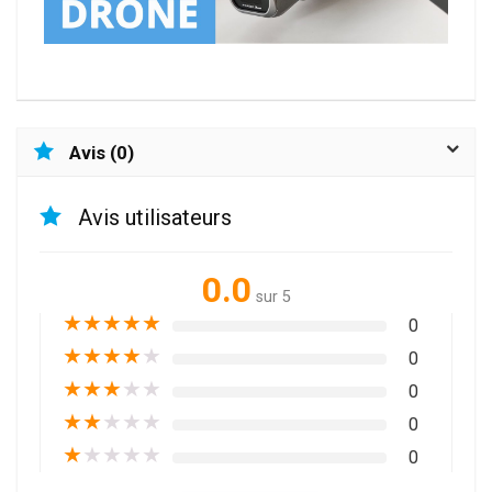
Avis (0)
Avis utilisateurs
0.0
sur 5
★
★
★
★
★
0
★
★
★
★
★
0
★
★
★
★
★
0
★
★
★
★
★
0
★
★
★
★
★
0