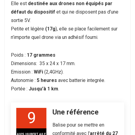
Elle est
destinée aux drones non équipés par
défaut du dispositif
et qui ne disposent pas d’une
sortie 5V.
Petite et légère
(17g
), elle se place facilement sur
n’importe quel drone via un adhésif fourni.
Poids :
17 grammes
Dimensions: 35 x 24 x 17 mm.
Emission :
WiFi
(2,4GHz).
Autonomie :
5 heures
avec batterie integrée.
Portée :
Jusqu’à 1 km
.
Une référence
9
Balise pour se mettre en
conformité avec l'
arrêté du 27
AVIS HUBERT AILE