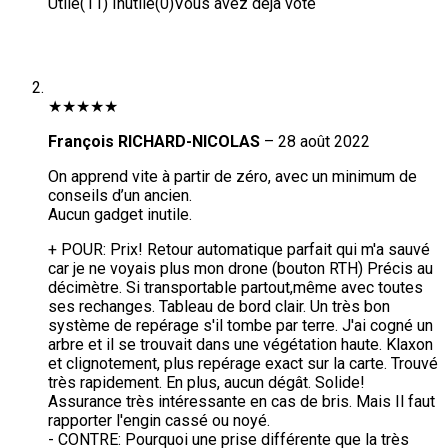
Utile
(
11
)
Inutile
(
0
)
Vous avez déjà voté
★
★
★
★
★
François RICHARD-NICOLAS
–
28 août 2022
On apprend vite à partir de zéro, avec un minimum de
conseils d’un ancien.
Aucun gadget inutile.
+ POUR:
Prix!
Retour automatique parfait qui m'a sauvé
car je ne voyais plus mon drone (bouton RTH) Précis au
décimètre.
Si transportable partout,même avec toutes
ses rechanges.
Tableau de bord clair.
Un très bon
système de repérage s'il tombe par terre. J'ai cogné un
arbre et il se trouvait dans une végétation haute. Klaxon
et clignotement, plus repérage exact sur la carte. Trouvé
très rapidement. En plus, aucun dégât. Solide!
Assurance très intéressante en cas de bris. Mais Il faut
rapporter l'engin cassé ou noyé.
- CONTRE:
Pourquoi une prise différente que la très