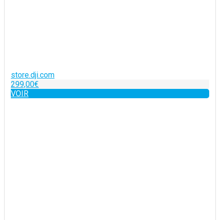
store.dji.com
299,00€
VOIR