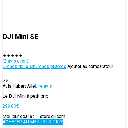
DJI Mini SE
★
★
★
★
★
(
2
avis client)
Drones de loisir
Drones pliables
Ajouter au comparateur
7.5
Avis Hubert Aile
Lire avis
Le DJI Mini à petit prix
299,00
€
Meilleur deal à :
store.dji.com
ACHETER AU MEILLEUR PRIX