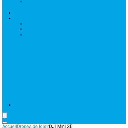
Acheter son drone sur GEARBEST, ce qu’il faut
savoir
Mes formations drone
Réglementation
La réglementation 2025 pour les drones
Enregistrement drone sur Fox Alpha Tango
Assurance drone loisir
Accueil
Drones de loisir
DJI Mini SE