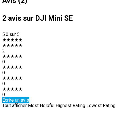
Avis (2)
2 avis sur
DJI Mini SE
5.0
sur 5
★
★
★
★
★
★
★
★
★
★
2
★
★
★
★
★
0
★
★
★
★
★
0
★
★
★
★
★
0
★
★
★
★
★
0
Écrire un avis
Tout afficher
Most Helpful
Highest Rating
Lowest Rating