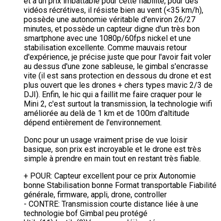
et à un prix imbattable pour cette fiabilité, pour des
vidéos récrétives, il résiste bien au vent (<35 km/h),
possède une autonomie véritable d'environ 26/27
minutes, et possède un capteur digne d'un très bon
smartphone avec une 1080p/60fps nickel et une
stabilisation excellente. Comme mauvais retour
d'expérience, je précise juste que pour l'avoir fait voler
au dessus d'une zone sableuse, le gimbal s'encrasse
vite (il est sans protection en dessous du drone et est
plus ouvert que les drones + chers types mavic 2/3 de
DJI). Enfin, le hic qui a faillit me faire craquer pour le
Mini 2, c'est surtout la transmission, la technologie wifi
améliorée au delà de 1 km et de 100m d'altitude
dépend entièrement de l'environnement.
Donc pour un usage vraiment prise de vue loisir
basique, son prix est incroyable et le drone est très
simple à prendre en main tout en restant très fiable.
+ POUR:
Capteur excellent pour ce prix
Autonomie
bonne
Stabilisation bonne
Format transportable
Fiabilité
générale, firmware, appli, drone, controller
- CONTRE:
Transmission courte distance liée à une
technologie bof
Gimbal peu protégé