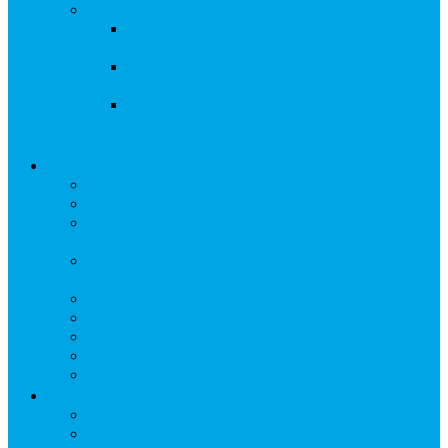
Conseils
Conseils d’achat pour
un drone
Choix du matériel pour
débuter en drone FPV
Acheter son drone sur
GEARBEST, ce qu’il
faut savoir
Comparatifs
Comparatif drones Mini (moins de 250gr)
Compatibilité des radiocommandes DJI
Compatibilité masques et lunettes FPV avec les
drones DJI
Avec quelles radio-commandes et lunettes le DJI
NEO est compatible
DJI Mavic Mini VS DJI Mini 2
DJI Air 2 S VS DJI Mavic AIR 2
DJI Air 2 S VS DJI Mavic 2 Pro
DJI Mavic Air VS DJI Mavic Air 2
Anafi VS Mavic air
Conseils
Conseils d’achat pour un drone
Choix du matériel pour débuter en drone FPV