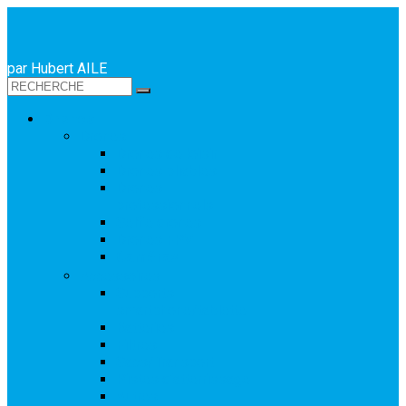
par Hubert AILE
Drones
Drones
Drones de loisir
Drones pliables
Drones
professionnels
Selfie drones
Drones FPV
Caméras
Accessoires
Supports
smartphone/tablette
Batteries
Filtres
Sacs/Transport
Pistes d’atterrissage
Autres