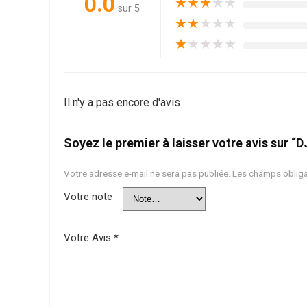
0.0
★
★
★
★
★
sur 5
★
★
★
★
★
★
★
★
★
★
Il n'y a pas encore d'avis
Soyez le premier à laisser votre avis sur 
Votre adresse e-mail ne sera pas publiée.
Les champs obliga
Votre note
Votre Avis
*