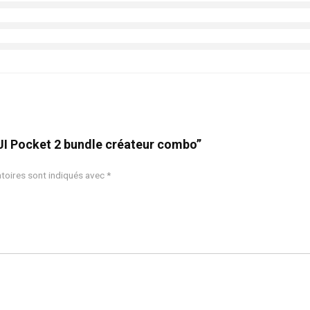
“DJI Pocket 2 bundle créateur combo”
toires sont indiqués avec
*