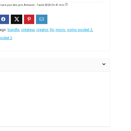
ise à jour des prix Amazon : 7 août 2026 3 h 41 min
ags:
bundle
,
créateur
,
creator
,
Dji
,
micro
,
osmo pocket 2
,
ocket 2