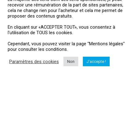
recevoir une rémunération de la part de sites partenaires,
cela ne change rien pour l'acheteur et cela me permet de
proposer des contenus gratuits.
En cliquant sur «ACCEPTER TOUT», vous consentez à
l'utilisation de TOUS les cookies.
A propos
Cependant, vous pouvez visiter la page "Mentions légales"
pour consulter les conditions.
bienchoisirsondrone.fr
en plus de ma chaîne Youtube :
Hubert Aile
permet de vous aider dans le choix d’achat de votre futur drone.
Paramètres des cookies
Non
J'accepte !
Le site www.bienchoisirsondrone.fr ne vend aucun produit, c’est
un comparateur de prix qui vous aide dans votre choix pour l’achat
d’un drone. Il répertorie les prix du marché et vous dirige vers les
magasins proposant les meilleurs tarifs.
La majorité des liens ci-dessus incluent une commission d’affiliation ou
de partenariats. Je fais partie d’un réseau d’affiliation et je reçois une
rémunération de la part de sites partenaires, cela ne change rien pour
l’acheteur et cela me permet de proposer des contenus gratuits.
Suivez-moi