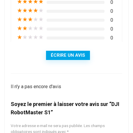
★
★
★
★
★
0
★
★
★
★
★
0
★
★
★
★
★
0
★
★
★
★
★
0
★
★
★
★
★
0
ÉCRIRE UN AVIS
Il n'y a pas encore d'avis
Soyez le premier à laisser votre avis sur “DJI
RobotMaster S1”
Votre adresse e-mail ne sera pas publiée.
Les champs
obligatoires sont indiqués avec
*